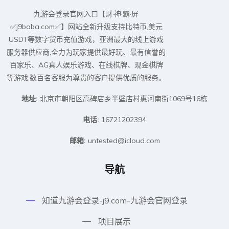
九游会登录官网入口【财·神·霸·屏
✅j9baba.com✅】网站全新升级支持比特币,美元
USDT等数字货币充值游戏，亚洲最大的线上游戏
服务器供应商,全力为玩家提供最好玩、最有信誉的
百家乐、AG真人娱乐游戏、在线棋牌、现金棋牌
等游戏,数百名客服为尊贵的客户提供优质的服务。
地址:
北京市朝阳区高碑店乡半壁店村惠河南街1069号16栋
电话:
16721202394
邮箱:
untested@icloud.com
导航
知道九游会登录-j9.com-九游会官网登录
项目展示