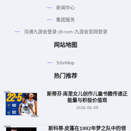
新闻中心
集团服务
沟通九游会登录-j9.com-九游会官网登录
网站地图
SiteMap
热门推荐
斯蒂芬·库里女儿创作儿童书籍传递正
能量与积极价值观
2026-06-09
斯科蒂·皮蓬在1992年梦之队中的领