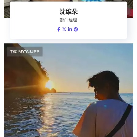
沈维朵
部门经理