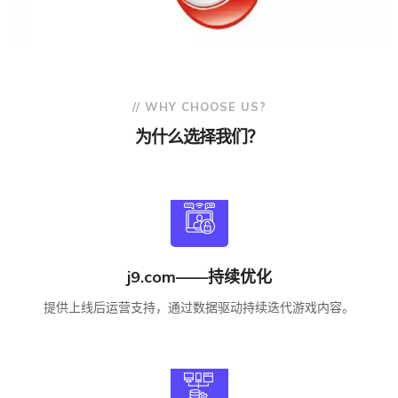
// WHY CHOOSE US?
为什么选择我们？
j9.com——持续优化
提供上线后运营支持，通过数据驱动持续迭代游戏内容。