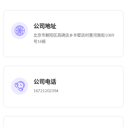
公司地址
北京市朝阳区高碑店乡半壁店村惠河南街1069
号16栋
公司电话
16721202394