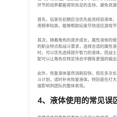
环节的培养都能得到充足的支持，避免资源
首先，玩家在初期应当优先投资经验液体，
用频率较高，能够帮助玩家尽快适应游戏节
其次，随着角色的逐步成长，属性液体的使
的职业特点和战斗需求，选择合适的属性液
时，可以优先选择提升智力的液体，而战士
配可以让角色在特定场合中拥有更强的输出
此外，恢复液体虽然消耗较快，但在多次长
斗计划，适时补充恢复液体。特别是在打大
接影响到团队的整体表现。
4、液体使用的常见误