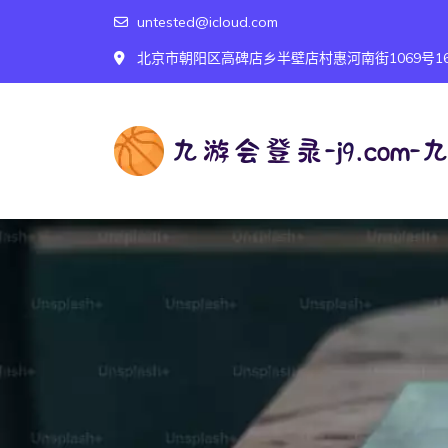
untested@icloud.com
北京市朝阳区高碑店乡半壁店村惠河南街1069号1