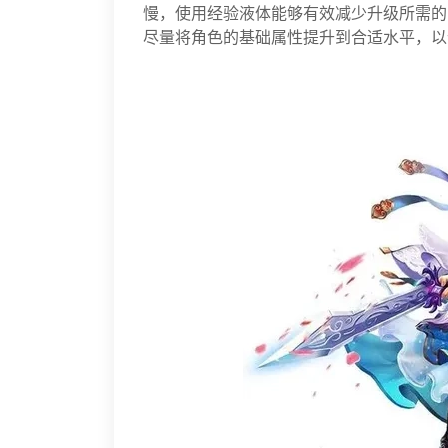
慢，使用经验液体能够有效减少升级所需的
尽量将角色的基础属性提升到合适水平，以