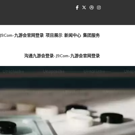
9.com-九游会官网登录
项目展示
新闻中心
集团服务
沟通九游会登录-J9.com-九游会官网登录