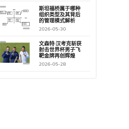
斯坦福桥属于哪种
组织类型及其背后
的管理模式解析
2026-05-30
文森特·汉考克斩获
射击世界杯男子飞
靶金牌再创辉煌
2026-05-28