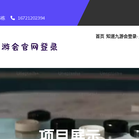
6栋
16721202394
首页
知道九游会登录-J
项目展示