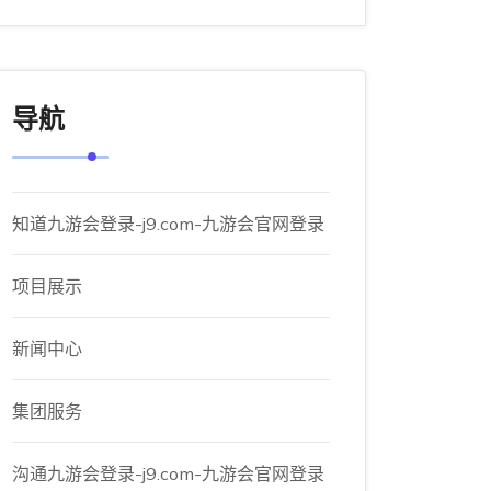
导航
知道九游会登录-j9.com-九游会官网登录
项目展示
新闻中心
集团服务
沟通九游会登录-j9.com-九游会官网登录